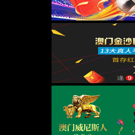
纺织行业
能源环保
精密制造
机械装备
网站地图
|
联系我们
|
客户留言
包装印刷
Copyright2011- 2026©bg大游集团（苏州）有限公司 快速
新型材料
苏ICP备19040992号-4
苏公网安备 32050602011229号
日化行业
家居建材
石墨板
宁波弹簧厂
隔音板
井盖厂家
钢塑格栅
硅酸钙板
实验型喷
机场航空
Apiezon真空脂
位移台
微反应器
西玛电机
工业提升门
BG大游馆工
综合项目
联系BG大游馆
Contact Us
bg大游集团（苏州）有限公司
联系人：朱经理
手机：17798596815
邮箱：zzy@seppes.com.cn
地址：江苏省苏州市吴中区走马塘路59号4幢