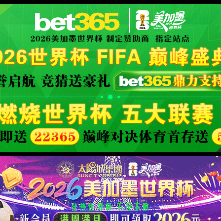
 Group
游集团