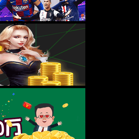
酸盐防火板
套筒补偿器
防水测试设备
铸铝门厂家
油烟净化器