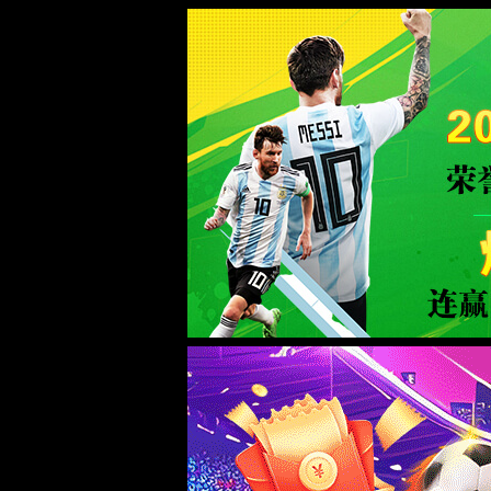
中文站
|
English
BG大游馆(中国)官方网站-Gaming
欢迎进入快速门官网！
服务热线：
17798596815
bg大游馆登录网址
BG大游馆简介
产品中心
首 页
快速门问答
BG大游馆简介
快速门资讯
产品中心
合作客户
快速门问答
联系BG大游馆
快速门资讯
合作客户
联系BG大游馆
合作客户
Customer
世界500强企业客户
关键词:
快速门、快速门厂家、保温快速门、硬质快速门、bg大
车辆装备
电子行业
医药保健
仓储物流
食品饮料