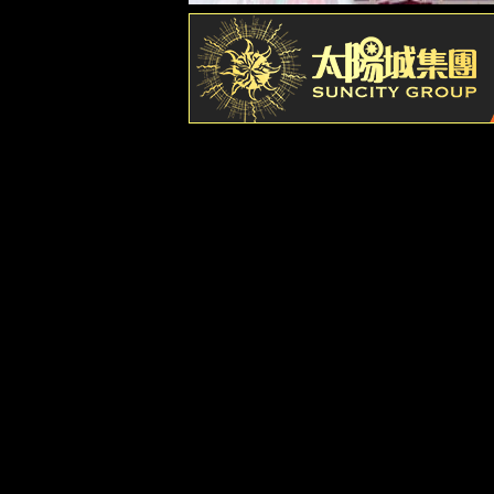
宝马车间隔断bg大游集团快速门
强生车间隔断BG大游馆拉链快速门
北京同仁堂洁净室洁净快速门