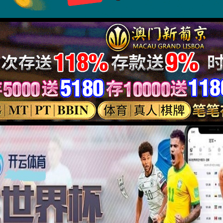
户
面进行说明：