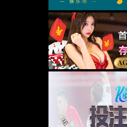
地址：江苏省苏州市吴中区走马塘路59号4幢
世界500强企业客户
您现在的位置：
bg大游馆登录网址
-
合作客户
-
世界500强企业客
产品名称：
富士康设备间bg大游集团快速门
产品型号：
SE-KSM-075
产品简介：
富士康设备间安装bg大游集团快速门的情况可以从以下几个方