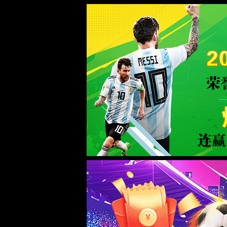
中文站
|
English
BG大游馆(中国)官方网站-Gaming
欢迎进入快速门官网！
服务热线：
17798596815
bg大游馆登录网址
BG大游馆简介
产品中心
首 页
快速门问答
BG大游馆简介
快速门资讯
产品中心
合作客户
快速门问答
联系BG大游馆
快速门资讯
合作客户
联系BG大游馆
合作客户
Customer
世界500强企业客户
关键词:
快速门、快速门厂家、保温快速门、硬质快速门、bg大
富士康设备间bg大游集团快速门
宝马车间隔断bg大游集团
团快速门
福特汽车工作车间快速门
宜家家居工作车间快速
更多
车辆装备
电子行业