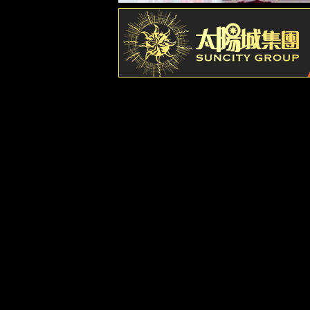
详细介绍
富士康设备间安装bg大游集团快速门的情况可以从以下几个