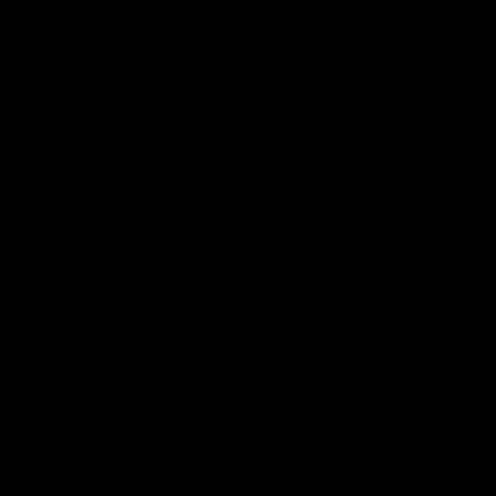
宝马车间隔断bg大游集团快速门
强生车间隔断BG大游馆拉链快速门