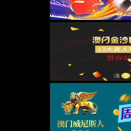
医药保健
仓储物流
食品饮料
纺织行业
网站地图
|
联系我们
|
客户留言
能源环保
Copyright2011- 2026©bg大游集团（苏州）有限公司 快速
精密制造
苏ICP备19040992号-4
苏公网安备 32050602011229号
机械装备
包装印刷
石墨板
宁波弹簧厂
隔音板
井盖厂家
钢塑格栅
硅酸钙板
实验型喷
新型材料
Apiezon真空脂
位移台
微反应器
西玛电机
工业提升门
BG大游馆工
日化行业
家居建材
机场航空
综合项目
联系BG大游馆
Contact Us
bg大游集团（苏州）有限公司
联系人：朱经理
手机：17798596815
邮箱：zzy@seppes.com.cn