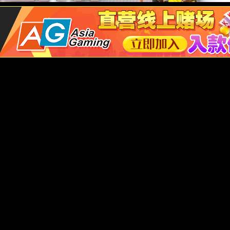
方面进行说明：