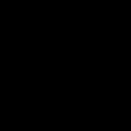
要求的设备间。
其他地区可做到48小时响应。