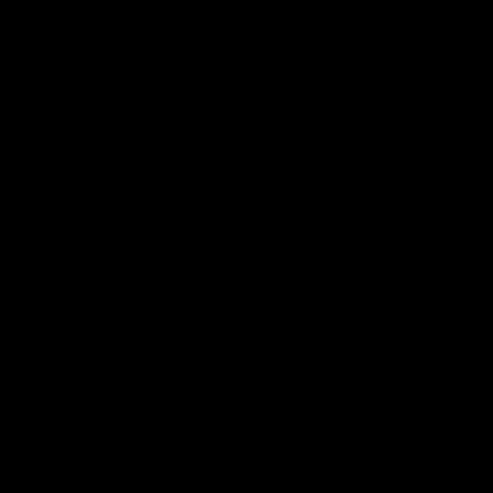
要求。
物流流程的重要举措之一。bg大游集团以其优质的产品和专业
。