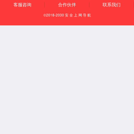
富士康设备间安装bg大游集团快速门的情况可以从以下几个方面
进行说明：
名 称：
宝马车间隔断bg大游集团快速门
型 号：
SE-KSM-075
关键字：
宝马，车间隔断，bg大游集团，快速门
描 述：
宝马车间隔断安装bg大游集团快速门