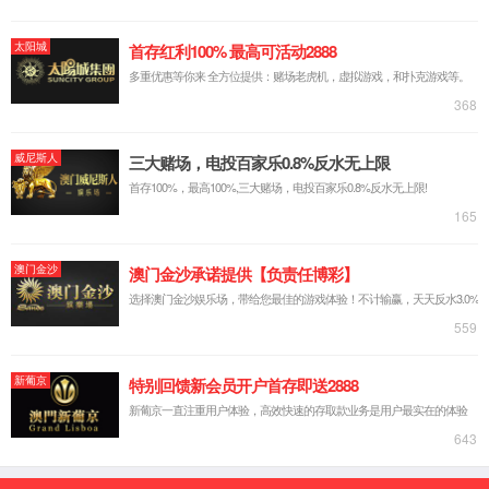
联系人：朱经理
手机：17798596815
邮箱：zzy@seppes.com.cn
地址：江苏省苏州市吴中区走马塘路59号4幢
世界500强企业客户
您现在的位置：
bg大游馆登录网址
-
合作客户
-
世界500强企业客
户