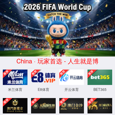
中文站
|
English
BG大游馆(中国)官方网站-
欢迎进入快速门官网！
Gaming Group
服务热线：
17798596815
bg大游馆登录网址
首 页
BG大游馆简介
BG大游馆简介
产品中心
产品中心
快速门问答
快速门问答
快速门资讯
快速门资讯
合作客户
合作客户
联系BG大游馆
联系BG大游馆
合作客户
Customer
关键词:
快速门、快速门厂家、保温快速门、硬质快速门、bg大
游集团
世界500强企业客户
富士康设备间bg大游集团快速门
宝马车间隔断bg大游集团
快速门
强生车间隔断BG大游馆拉链快速门
宝洁风淋室快
速门
可口可乐厂房车间bg大游集团快速门
宁德时代配套设