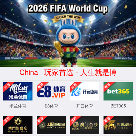
中文站
|
English
BG大游馆(中国)官方网站-
欢迎进入快速门官网！
Gaming Group
服务热线：
17798596815
bg大游馆登录网址
首 页
BG大游馆简介
BG大游馆简介
产品中心
产品中心
快速门问答
快速门问答
快速门资讯
快速门资讯
合作客户
合作客户
联系BG大游馆
联系BG大游馆
合作客户
Customer
关键词:
快速门、快速门厂家、保温快速门、硬质快速门、bg大
游集团
世界500强企业客户
富士康设备间bg大游集团快速门
宝马车间隔断bg大游集团
快速门
强生车间隔断BG大游馆拉链快速门
宝洁风淋室快
速门
可口可乐厂房车间bg大游集团快速门
宁德时代配套设