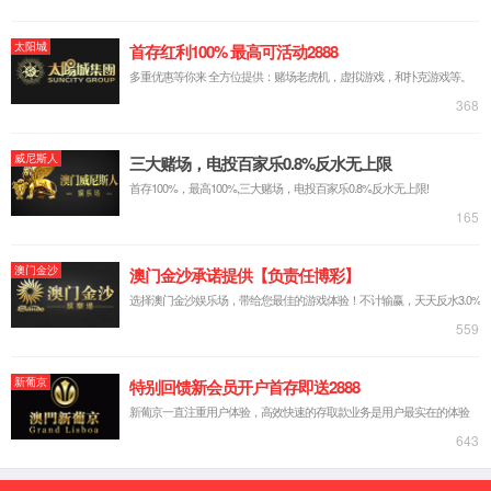
联系人：朱经理
手机：17798596815
邮箱：zzy@seppes.com.cn
地址：江苏省苏州市吴中区走马塘路59号4幢
世界500强企业客户
您现在的位置：
bg大游馆登录网址
-
合作客户
-
世界500强企业客
户