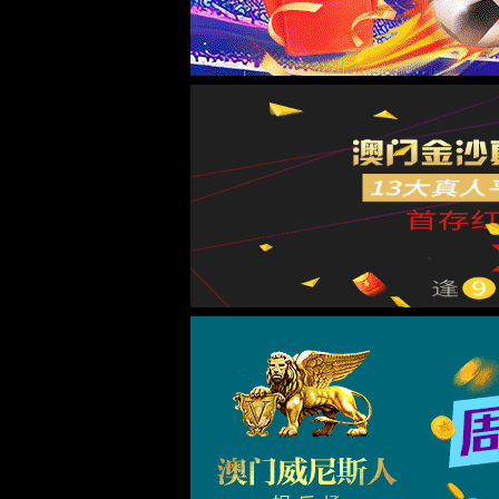
抗风堆积快速门
工业提升门
卸货平台
门封
网站地图
|
联系我们
|
客户留言
货车限动器
Copyright2011- 2026©bg大游集团（苏州）有限公司 快速
联系BG大游馆
Contact Us
苏ICP备19040992号-4
苏公网安备 32050602011229号
bg大游集团（苏州）有限公司
石墨板
宁波弹簧厂
隔音板
井盖厂家
钢塑格栅
硅酸钙板
实验型喷
Apiezon真空脂
位移台
微反应器
西玛电机
工业提升门
BG大游馆工
联系人：朱经理
手机：17798596815
邮箱：zzy@seppes.com.cn
地址：江苏省苏州市吴中区走马塘路59号4幢
快速门
您现在的位置：
bg大游馆登录网址
-
快速门问答
-
快速门
导致快速门电机出现故障的常见原因