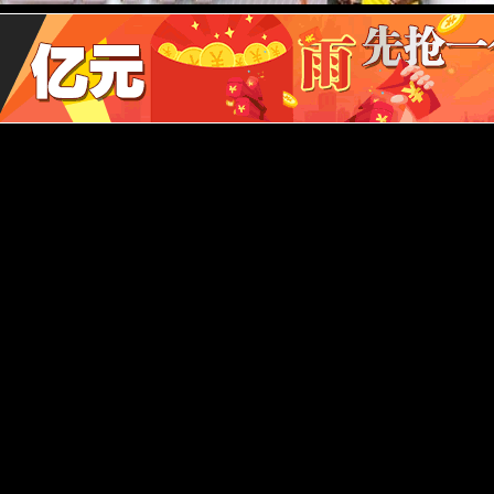
上无直流电显示
因，再维修处理。
se
]