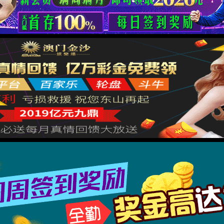
门|硬质快速门|洁净室快速门|一线品牌厂家
雾干燥机
快速卷帘门
污水提升设备
污泥烘干设备
柔性防水套管
硅
业门