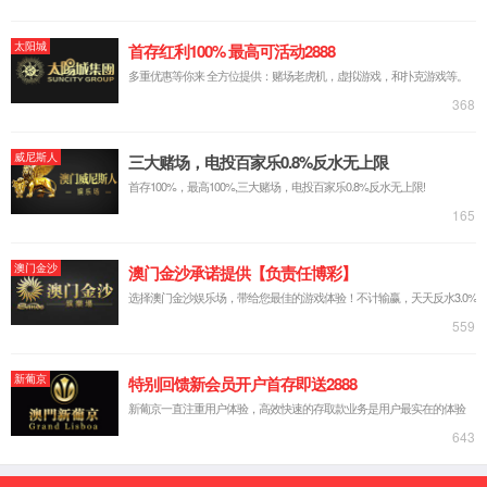
工业平移门
您现在的位置：
bg大游馆登录网址
-
产品中心
-
工业平移门
钢制平开门，不锈钢平开门，工业平移门
列表显示
橱窗显示
钢制平开门