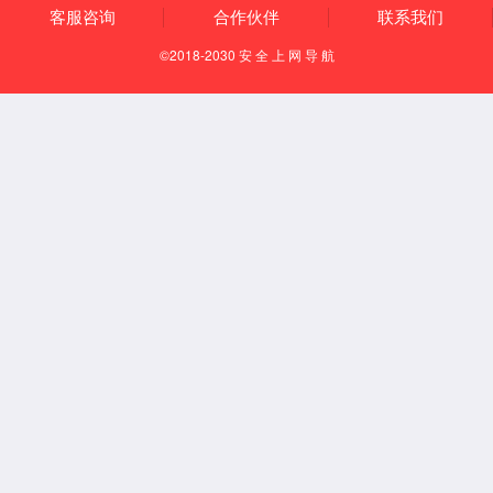
双开工业平移门
单开手动平移门
可安全保护的工业平移门