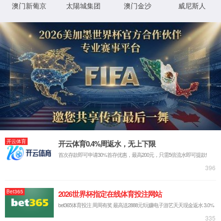
防护安全快速门
工业提升门
物流装卸货设备
铝合金电动卷帘门
工业大风扇
网站地图
|
联系我们
|
客户留言
电控系统
Copyright2011- 2026©bg大游集团（苏州）有限公司 快速门|硬质
工业平移门
快速门|洁净室快速门|一线品牌厂家
钢制平开门
双开工业平移门
单开手动平移门
可安全保护
苏ICP备19040992号-4
苏公网安备 32050602011229号
的工业平移门
石墨板
宁波弹簧厂
隔音板
井盖厂家
钢塑格栅
硅酸钙板
实验型喷
柔性提升大门
雾干燥机
快速卷帘门
污水提升设备
污泥烘干设备
柔性防水套管
硅
高档车库门
酸盐防火板
套筒补偿器
防水测试设备
铸铝门厂家
油烟净化器
联系BG大游馆
Contact Us
Apiezon真空脂
位移台
微反应器
西玛电机
工业提升门
BG大游馆工
业门
bg大游集团（苏州）有限公司
联系人：朱经理
手机：17798596815
邮箱：zzy@seppes.com.cn
地址：江苏省苏州市吴中区走马塘路59号4幢