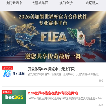
bg大游集团（苏州）有限公司
联系人：朱经理
网站地图
|
联系我们
|
客户留言
Copyright2011- 2026©bg大游集团（苏州）有限公司 快速门|硬质
手机：17798596815
快速门|洁净室快速门|一线品牌厂家
邮箱：zzy@seppes.com.cn
苏ICP备19040992号-4
苏公网安备 32050602011229号
地址：江苏省苏州市吴中区走马塘路59号4幢
石墨板
宁波弹簧厂
隔音板
井盖厂家
钢塑格栅
硅酸钙板
实验型喷
雾干燥机
快速卷帘门
污水提升设备
污泥烘干设备
柔性防水套管
硅
快速门资讯
酸盐防火板
套筒补偿器
防水测试设备
铸铝门厂家
油烟净化器
Apiezon真空脂
位移台
微反应器
西玛电机
工业提升门
BG大游馆工
您现在的位置：
bg大游馆登录网址
-
快速门资讯
-
快速门资讯
业门
2017.05.10
BG大游馆硬质快速门张家港开始安装 (244)
2017.04.17
浙江杭州雷达感应快速堆积门安装完毕 (301)
2017.04.12
南京自动感应快速卷帘门项目完工 (177)
2017.04.08
苏州常熟工厂工业提升门安装完毕 (345)
2017.03.29
苏州手动式工业提升门开始安装 (253)
2017.03.29
常州快速卷帘门开始验收 (388)
2017.03.13
世界500强企业合作供应商：BG大游馆 (683)
2017.03.13
BG大游馆：高端工业门领导品牌 (446)