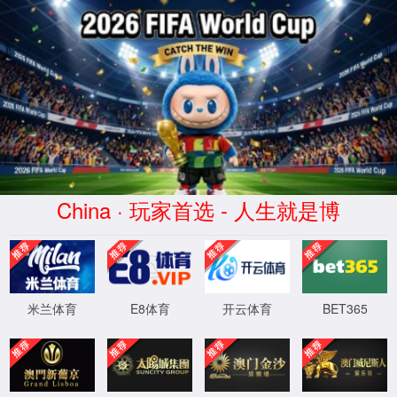
中文站
|
English
BG大游馆(中国)官方网站-
欢迎进入快速门官网！
Gaming Group
服务热线：
17798596815
bg大游馆登录网址
首 页
BG大游馆简介
BG大游馆简介
产品中心
产品中心
快速门问答
快速门问答
快速门资讯
快速门资讯
合作客户
合作客户
联系BG大游馆
联系BG大游馆
快速门资讯
News
关键词:
快速门、快速门厂家、保温快速门、硬质快速门、bg大
游集团
快速门资讯
技术交流
公司新闻
联系BG大游馆
Contact Us