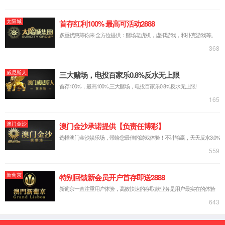
迟迟出不来；售后报修后层层转达，配件一等就是一周。这
些“流程卡顿”的背后，本质上是厂家对接机制不清晰、部门分工
混乱导致的。
bg大游集团
从售前对接到售后处理，建立了一套
流程简短、责任明确的快速响应体系，让客户在每一个环节都能
获得及时反馈。