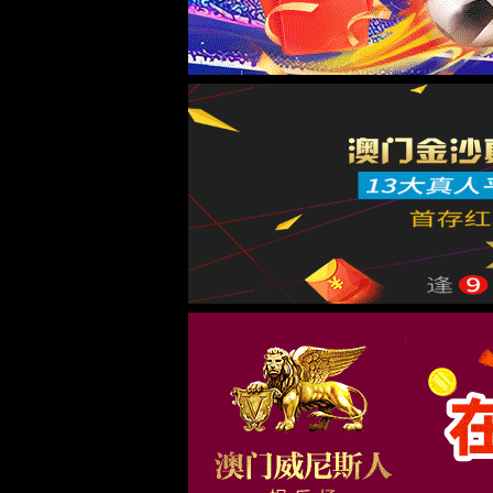
联系人：朱经理
手机：17798596815
网站地图
|
联系我们
|
客户留言
Copyright2011- 2026©bg大游集团（苏州）有限公司 快速
邮箱：zzy@seppes.com.cn
苏ICP备19040992号-4
苏公网安备 32050602011229号
地址：江苏省苏州市吴中区走马塘路59号4幢
石墨板
宁波弹簧厂
隔音板
井盖厂家
钢塑格栅
硅酸钙板
实验型喷
快速门资讯
Apiezon真空脂
位移台
微反应器
西玛电机
工业提升门
BG大游馆工
您现在的位置：
bg大游馆登录网址
-
快速门资讯
-
快速门资讯
2017.05.10
BG大游馆硬质快速门张家港开始安装 (244)
2017.04.17
浙江杭州雷达感应快速堆积门安装完毕 (301)
2017.04.12
南京自动感应快速卷帘门项目完工 (177)
2017.04.08
苏州常熟工厂工业提升门安装完毕 (345)
2017.03.29
苏州手动式工业提升门开始安装 (253)
2017.03.29
常州快速卷帘门开始验收 (388)
2017.03.13
世界500强企业合作供应商：BG大游馆 (683)
2017.03.13
BG大游馆：高端工业门领导品牌 (446)
2017.03.07
浙江义乌抗风堆积式快速门试车 (234)
2017.02.28
山东装卸货平台工业提升门 (269)