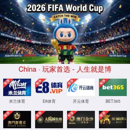
中文站
|
English
BG大游馆(中国)官方网站-
欢迎进入快速门官网！
Gaming Group
服务热线：
17798596815
bg大游馆登录网址
首 页
BG大游馆简介
BG大游馆简介
产品中心
产品中心
快速门问答
快速门问答
快速门资讯
快速门资讯
合作客户
合作客户
联系BG大游馆
联系BG大游馆
快速门资讯
News
关键词:
快速门、快速门厂家、保温快速门、硬质快速门、bg大
游集团
快速门资讯
技术交流
公司新闻
联系BG大游馆
Contact Us