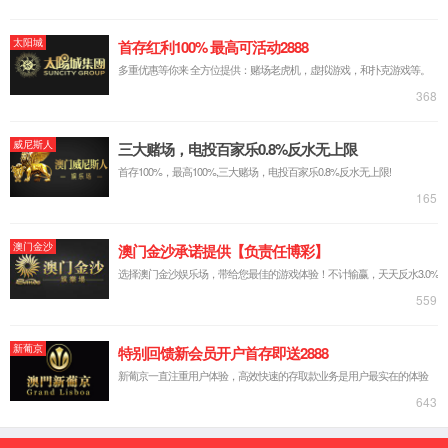
2026.08.06
黑灯无人智能工厂车间推荐用门：BG大游馆快
速门，与AGV联动工作 (5)
2026.08.04
食品厂用BG大游馆拉链快速门：304不锈钢框架
搭配防撞自修复门帘 (8)
2026.08.03
不怕撞击！BG大游馆拉链快速门：门帘脱轨自
动修复，物流通道配备 (8)
2026.07.29
bg大游集团：和外国快速门品牌同等耐用，国产
一线品质足够放心 (13)
2026.07.28
出口东南亚11国的快速门厂家，国产一线品牌，
出口资质齐全 (21)
2026.07.27
国产快速门品牌，品质到位，全国7600多家工厂
选择bg大游集团 (17)
2026.07.25
UL认证，发货北美，设备间防护快速门：国产
品牌，性价比高 (28)
2026.07.24
bg大游集团：国产快速门一线品牌，产品保险加
持，使用才能放心 (16)
2026.07.23
比快速门还快！bg大游集团全国100+服务网
点，24小时响应处理 (17)
2026.07.22
bg大游集团：国产快速门品牌，十年正常使用，
高端工厂品质之选 (21)
2026.07.21
BG大游馆快速门，大可放心选！通过欧盟CE认