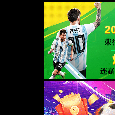
中文站
|
English
BG大游馆(中国)官方网站-Gaming
欢迎进入快速门官网！
服务热线：
17798596815
bg大游馆登录网址
BG大游馆简介
产品中心
首 页
快速门问答
BG大游馆简介
快速门资讯
产品中心
合作客户
快速门问答
联系BG大游馆
快速门资讯
合作客户
联系BG大游馆
产品中心
Product
快速门
关键词:
快速门、快速门厂家、保温快速门、硬质快速门、bg大
冷库保温快速门
抗风堆积快速门
涡轮硬质快速门
涡轮硬质快速门
硬质快速门
铝合金快速门
SERANG硬质
防护安全快速门