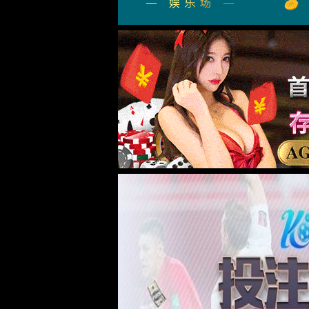
您现在的位置：
bg大游馆登录网址
-
产品中心
-
涡轮硬质快速门
列表显示
橱窗显示
涡轮硬质快速门
硬质快速门