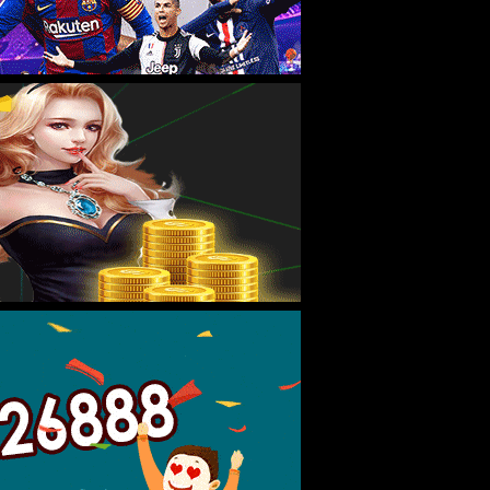
酸盐防火板
套筒补偿器
防水测试设备
铸铝门厂家
油烟净化器