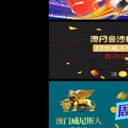
工业提升门
物流装卸货设备
铝合金电动卷帘门
工业大风扇
网站地图
|
联系我们
|
客户留言
电控系统
Copyright2011- 2026©bg大游集团（苏州）有限公司 快速
工业平移门
苏ICP备19040992号-4
苏公网安备 32050602011229号
柔性提升大门
高档车库门
石墨板
宁波弹簧厂
隔音板
井盖厂家
钢塑格栅
硅酸钙板
实验型喷
Apiezon真空脂
位移台
微反应器
西玛电机
工业提升门
BG大游馆工
联系BG大游馆
Contact Us
bg大游集团（苏州）有限公司
联系人：朱经理
手机：17798596815
邮箱：zzy@seppes.com.cn
地址：江苏省苏州市吴中区走马塘路59号4幢
涡轮硬质快速门