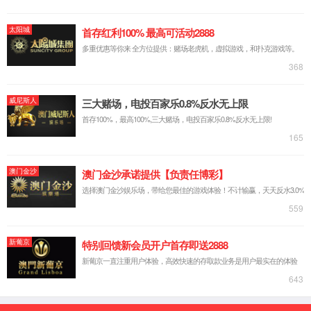
2026.08.04
食品厂用BG大游馆拉链快速门：304不锈钢框架
搭配防撞自修复门帘 (7)
2026.08.03
不怕撞击！BG大游馆拉链快速门：门帘脱轨自
动修复，物流通道配备 (8)
2026.07.29
bg大游集团：和外国快速门品牌同等耐用，国产
一线品质足够放心 (12)
2026.07.28
出口东南亚11国的快速门厂家，国产一线品牌，
出口资质齐全 (21)
2026.07.27
国产快速门品牌，品质到位，全国7600多家工厂
选择bg大游集团 (15)
2026.07.25
UL认证，发货北美，设备间防护快速门：国产
品牌，性价比高 (28)
2026.07.24
bg大游集团：国产快速门一线品牌，产品保险加
持，使用才能放心 (16)
2026.07.23
比快速门还快！bg大游集团全国100+服务网
点，24小时响应处理 (17)
2026.07.22
bg大游集团：国产快速门品牌，十年正常使用，
高端工厂品质之选 (20)
2026.07.21
BG大游馆快速门，大可放心选！通过欧盟CE认
证，耐用10年之久 (26)
2026.07.20
全球7600+项目案例，经验足！bg大游集团：国