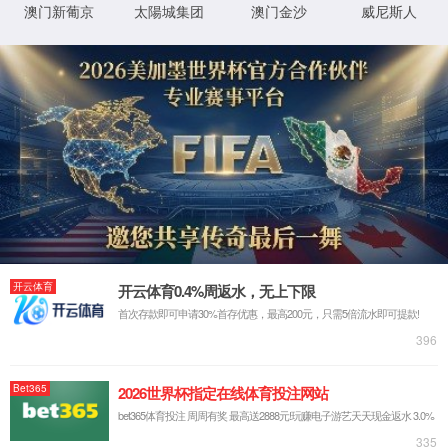
bg大游集团（苏州）有限公司
联系人：朱经理
网站地图
|
联系我们
|
客户留言
Copyright2011- 2026©bg大游集团（苏州）有限公司 快速门|硬质
手机：17798596815
快速门|洁净室快速门|一线品牌厂家
邮箱：zzy@seppes.com.cn
苏ICP备19040992号-4
苏公网安备 32050602011229号
地址：江苏省苏州市吴中区走马塘路59号4幢
石墨板
宁波弹簧厂
隔音板
井盖厂家
钢塑格栅
硅酸钙板
实验型喷
雾干燥机
快速卷帘门
污水提升设备
污泥烘干设备
柔性防水套管
硅
快速门资讯
酸盐防火板
套筒补偿器
防水测试设备
铸铝门厂家
油烟净化器
Apiezon真空脂
位移台
微反应器
西玛电机
工业提升门
BG大游馆工
您现在的位置：
bg大游馆登录网址
-
快速门资讯
-
快速门资讯
业门
2025.06.10
助力国产半导体行业！北方华创洁净车间用bg大
游集团硬质快速门 (325)
2025.06.09
bg大游集团与汽车零部件巨头法雷奥成功合作：
快速门+卷帘门组合 (296)
2024.09.09
出口德国，bg大游集团快速门助力宁德时代打造
德国超级工厂 (476)
2024.03.05
农夫山泉再次选择bg大游集团，为缓冲通道升级
高品质快速门 (255)