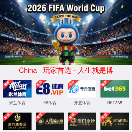
中文站
|
English
BG大游馆(中国)官方网站-
欢迎进入快速门官网！
Gaming Group
服务热线：
17798596815
bg大游馆登录网址
首 页
BG大游馆简介
BG大游馆简介
产品中心
产品中心
快速门问答
快速门问答
快速门资讯
快速门资讯
合作客户
合作客户
联系BG大游馆
联系BG大游馆
快速门资讯
News
关键词:
快速门、快速门厂家、保温快速门、硬质快速门、bg大
游集团
快速门资讯
技术交流
公司新闻
联系BG大游馆
Contact Us