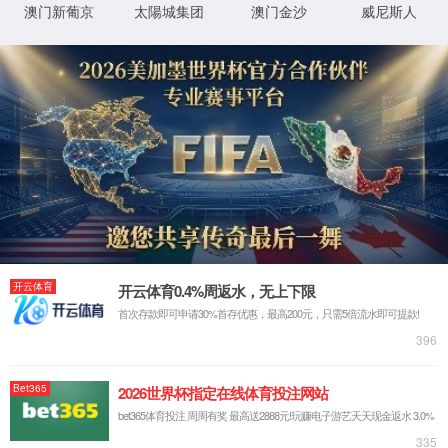
bg大游集团（苏州）有限公司
联系人：朱经理
网站地图
|
联系我们
|
客户留言
Copyright2011- 2026©bg大游集团（苏州）有限公司 快速门|硬质
手机：17798596815
快速门|洁净室快速门|一线品牌厂家
邮箱：zzy@seppes.com.cn
苏ICP备19040992号-4
苏公网安备 32050602011229号
地址：江苏省苏州市吴中区走马塘路59号4幢
石墨板
宁波弹簧厂
隔音板
井盖厂家
钢塑格栅
硅酸钙板
实验型喷
雾干燥机
快速卷帘门
污水提升设备
污泥烘干设备
柔性防水套管
硅
快速门资讯
酸盐防火板
套筒补偿器
防水测试设备
铸铝门厂家
油烟净化器
Apiezon真空脂
位移台
微反应器
西玛电机
工业提升门
BG大游馆工
您现在的位置：
bg大游馆登录网址
-
快速门资讯
业门
2026.07.14
党建领航实业兴 bg大游集团党支部荣获木渎镇
先进基层党组织 (32)
2026.07.14
bg大游集团：国产设备防护快速门品牌，产品带
UL认证出口全球 (33)
2026.07.13
BG大游馆快速门全面助力物流仓储中心提升通
行效率，实现节能降本 (29)
2026.07.11
bg大游集团驰援广西洪灾以公益行动践行民企担
当 (37)