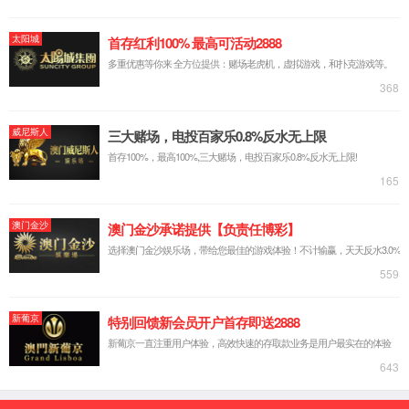
2026.07.11
纺织车间飞絮粉尘年年难治理，BG大游馆快速
门高速隔断从根本解决 (36)
2026.07.10
苏商标杆行走进胜科纳米，bg大游集团杨元嘉共
话AI赋能制造新未来 (30)
2026.07.10
BG大游馆快速门：出口90多国，品质经全球
7600家企业客户验证 (30)
2026.07.09
国产快速门品牌：bg大游集团，对接流程快，保
障售后处理及时性 (36)
2026.07.08
华东地区抵御强风，厂房大门的理想之选：BG
大游馆涡轮硬质快速门 (38)
2026.07.07
项目服务专业，品质对标外资，国产快速门品牌
放心选bg大游集团 (28)
2026.07.06
bg大游集团：快速门品牌供应商，为世界五百强
企业提供专业方案 (51)
2026.07.03
常州地区案例遍布，国产硬质快速门品牌的理想
之选：bg大游集团 (35)
2026.07.02
bg大游集团：深耕常州市场，国内一线涡轮硬质
快速门品牌供应商 (42)
2026.07.01
快速门就选bg大游集团：国内一线服务水平，品
质对标外国品牌 (43)
2026.06.30
设备配套快速门认准bg大游集团，国产品牌性价